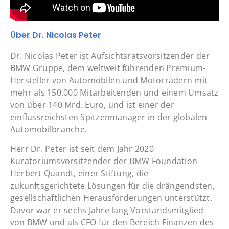
Über Dr. Nicolas Peter
Dr. Nicolas Peter ist Aufsichtsratsvorsitzender der
BMW Gruppe, dem weltweit führenden Premium-
Hersteller von Automobilen und Motorrädern mit
mehr als 150.000 Mitarbeitenden und einem Umsatz
von über 140 Mrd. Euro, und ist einer der
einflussreichsten Spitzenmanager in der globalen
Automobilbranche.
Herr Dr. Peter ist seit dem Jahr 2020
Kuratoriumsvorsitzender der BMW Foundation
Herbert Quandt, einer Stiftung, die
zukunftsgerichtete Lösungen für die drängendsten,
gesellschaftlichen Herausforderungen unterstützt.
Davor war er sechs Jahre lang Vorstandsmitglied
von BMW und als CFO für den Bereich Finanzen des